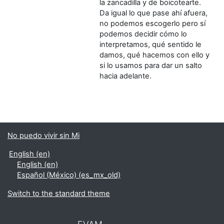
la zancadilla y de boicotearte.
Da igual lo que pase ahí afuera,
no podemos escogerlo pero sí
podemos decidir cómo lo
interpretamos, qué sentido le
damos, qué hacemos con ello y
si lo usamos para dar un salto
hacia adelante.
No puedo vivir sin Mi
English ‎(en)‎
English ‎(en)‎
Español (México) ‎(es_mx_old)‎
Switch to the standard theme