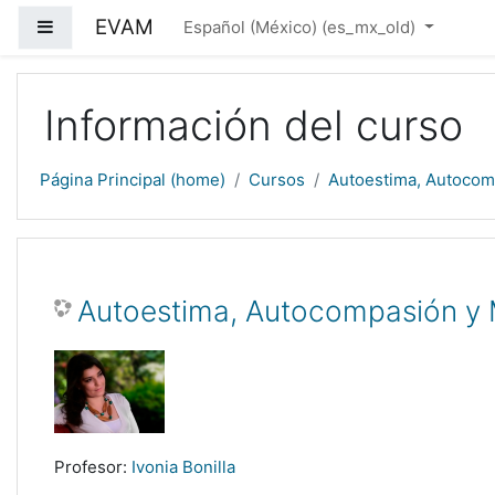
Saltar al contenido principal
EVAM
Pánel lateral
Español (México) ‎(es_mx_old)‎
Información del curso
Página Principal (home)
Cursos
Autoestima, Autocom
Autoestima, Autocompasión y 
Profesor:
Ivonia Bonilla