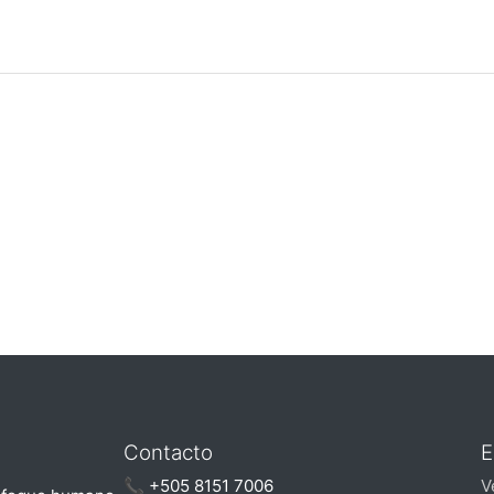
Contacto
E
📞 +505 8151 7006
V